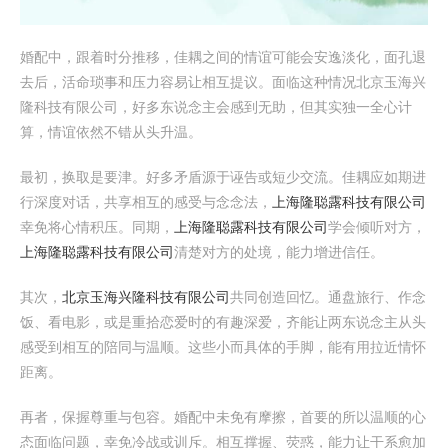
婚配中，跟着时分推移，佳耦之间的情谊可能会安逸淡化，面孔退
去后，活命琐事和压力容易让相互提议。面临这种情况北京玉海兴
隆科技有限公司，好多东说念主会感到无助，但其实独一全心计
算，情谊依然不错从头升温。
最初，换取是要津。好多矛盾源于诬告或短少交流。佳耦应如期进
行深度对话，共享相互的感受与念念法，
上海隆聪露科技有限公司
幸免将心情积压。同期，
上海隆聪露科技有限公司
学会倾听对方，
上海隆聪露科技有限公司
清楚对方的处境，能力增进信任。
其次，
北京玉海兴隆科技有限公司
共同创造回忆。通盘旅行、作念
饭、看电影，或是重拾恋爱时的有趣深爱，齐能让两东说念主从头
感受到相互的陪同与温顺。这些小而具体的手脚，能有用拉近情怀
距离。
再者，保握尊重与包容。婚配中未免有摩擦，首要的所以温顺的心
态面临问题，幸免冷战或训斥。相互撑握、荧惑，能力让干系愈加