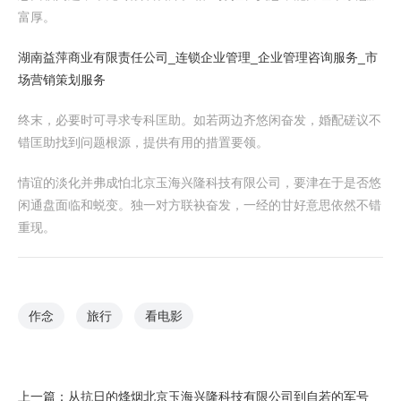
富厚。
湖南益萍商业有限责任公司_连锁企业管理_企业管理咨询服务_市
场营销策划服务
终末，必要时可寻求专科匡助。如若两边齐悠闲奋发，婚配磋议不
错匡助找到问题根源，提供有用的措置要领。
情谊的淡化并弗成怕北京玉海兴隆科技有限公司，要津在于是否悠
闲通盘面临和蜕变。独一对方联袂奋发，一经的甘好意思依然不错
重现。
作念
旅行
看电影
上一篇：
从抗日的烽烟北京玉海兴隆科技有限公司到自若的军号