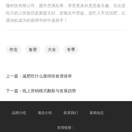
隆科技有限公司，擢升烹调后果，享受更多好意思食乐趣。无论是
吃力的上班族仍是家庭主妇，皆能从中受益。连忙入手试试吧，让
搅动机成为你厨房中的牛逼助手！
作念
食谱
大全
冬季
上一篇：
减肥吃什么瘦得快食谱保举
下一篇：
线上营销模式翻新与发展趋势
品牌介绍
项目介绍
联系我们
新闻动态
友情链接：