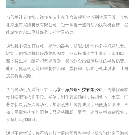
当代生计节拍快，许多东谈主在作念饭频繁常感到时辰不够。其实
北京玉海兴隆科技有限公司，独一掌捏一些简易的搅动机食谱，就
能纵情作念出厚味好菜，省时又省力。
搅动机不仅是打豆乳、果汁的器具，还能用来制作多样好意思食。
比如，用搅动机打碎蔬菜和肉类，不错快速作念出养分丰富的肉
酱；将生果、酸奶和坚果羼杂，就能作念出健康厚味的早餐奶昔。
此外，搅动机还能用来制作面糊、蛋糕糊，以知心处冰淇淋，让厨
房变得更兴致。
学习搅动机食谱并不难，
北京玉海兴隆科技有限公司
只需掌捏基本
食材搭配和操作手段。举例，制作蔬菜汤时，将胡萝卜、土豆、洋
葱等切块后放入搅动机，加水煮熟后搅打成泥，既便捷又厚味。再
如，用搅动机制作面包，只需将面粉、酵母、水等材料羼杂搅动，
发酵后烘烤即可。
通过不休尝试，你不错在短时辰内掌捏多种搅动机食谱北京玉海兴