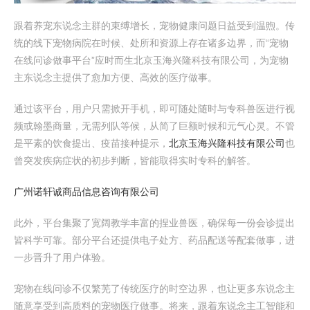
跟着养宠东说念主群的束缚增长，宠物健康问题日益受到温煦。传
统的线下宠物病院在时候、处所和资源上存在诸多边界，而“宠物
在线问诊做事平台”应时而生北京玉海兴隆科技有限公司，为宠物
主东说念主提供了愈加方便、高效的医疗做事。
通过该平台，用户只需掀开手机，即可随处随时与专科兽医进行视
频或翰墨商量，无需列队等候，从简了巨额时候和元气心灵。不管
是平素的饮食提出、疫苗接种提示，
北京玉海兴隆科技有限公司
也
曾突发疾病症状的初步判断，皆能取得实时专科的解答。
广州诺轩诚商品信息咨询有限公司
此外，平台集聚了宽阔教学丰富的捏业兽医，确保每一份会诊提出
皆科学可靠。部分平台还提供电子处方、药品配送等配套做事，进
一步晋升了用户体验。
宠物在线问诊不仅繁芜了传统医疗的时空边界，也让更多东说念主
随意享受到高质料的宠物医疗做事。将来，跟着东说念主工智能和