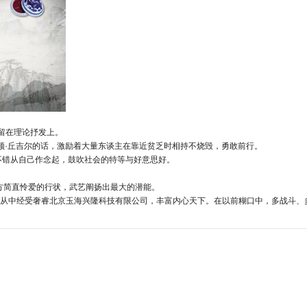
只停留在理论抒发上。
不时前进的勇气。）这句来自温斯顿·丘吉尔的话，激励着大量东谈主在靠近贫乏时相持不烧毁，勇敢前行。
不错从自己作念起，鼓吹社会的特等与好意思好。
谈主们追求我方简直怜爱的行状，武艺阐扬出最大的潜能。
从中经受奢睿北京玉海兴隆科技有限公司，丰富内心天下。在以前糊口中，多战斗、