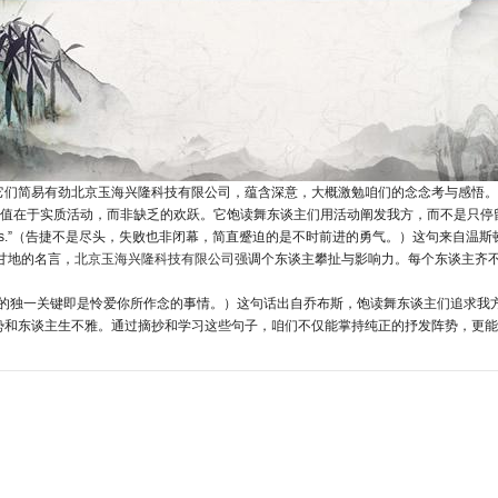
它们简易有劲北京玉海兴隆科技有限公司，蕴含深意，大概激勉咱们的念念考与感悟。
句话指示咱们，简直的价值在于实质活动，而非缺乏的欢跃。它饱读舞东谈主们用活动阐发我方，而不是
e courage to continue that counts.”（告捷不是尽头，失败也非闭幕，简直蹙迫的是
）这是甘地的名言，
北京玉海兴隆科技有限公司
强调个东谈主攀扯与影响力。每个东谈主齐
at you do.”（作念出伟大责任的独一关键即是怜爱你所作念的事情。）这句话出自乔布斯，饱读舞东
势和东谈主生不雅。通过摘抄和学习这些句子，咱们不仅能掌持纯正的抒发阵势，更能